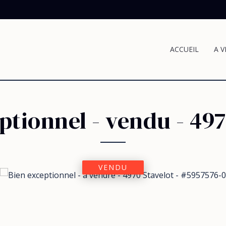
ACCUEIL
A 
ptionnel - vendu
-
497
VENDU