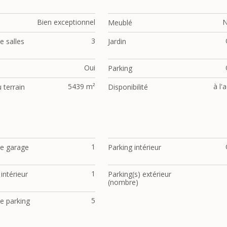
Bien exceptionnel
Meublé
3
 salles
Jardin
Oui
Parking
5439 m²
à l'
 terrain
Disponibilité
1
e garage
Parking intérieur
1
 intérieur
Parking(s) extérieur
(nombre)
5
 parking