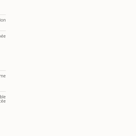
Non
pée
lme
ble
tée