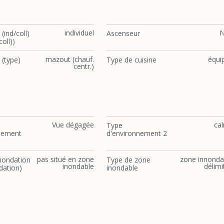
individuel
(ind/coll)
Ascenseur
coll))
mazout (chauf.
équi
 (type)
Type de cuisine
centr.)
Vue dégagée
ca
Type
nement
d'environnement 2
pas situé en zone
zone innonda
inondation
Type de zone
inondable
délimi
dation)
inondable