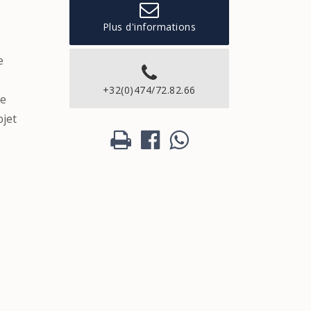
Plus d'informations
e
+32(0)474/72.82.66
re
bjet