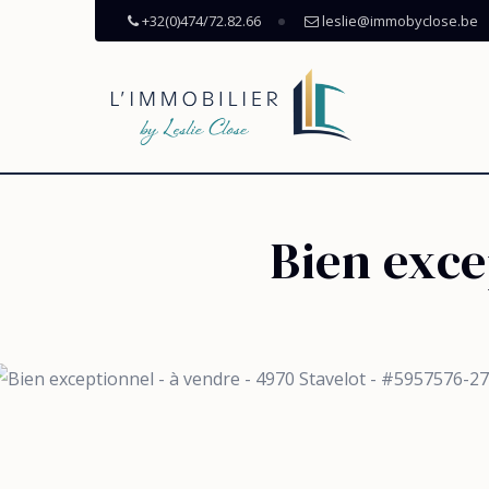
+32(0)474/72.82.66
leslie@immobyclose.be
Bien exce