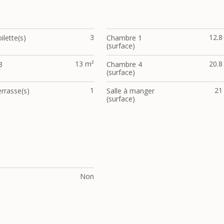
3
12.8
ilette(s)
Chambre 1
(surface)
13 m²
20.8
3
Chambre 4
(surface)
1
21
rrasse(s)
Salle à manger
(surface)
t
Non