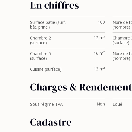
En chiffres
100
Surface bâtie (surf.
Nbre de to
bât. princ.)
(nombre)
12 m²
Chambre 2
Chambre 
(surface)
(surface)
16 m²
Chambre 5
Nbre de te
(surface)
(nombre)
13 m²
Cuisine (surface)
Charges & Rendemen
Non
Sous régime TVA
Loué
Cadastre