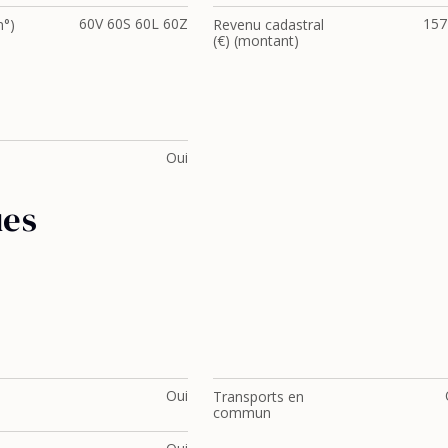
60V 60S 60L 60Z
157
°)
Revenu cadastral
(€) (montant)
Oui
ues
Oui
Transports en
commun