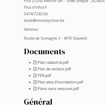
PEB G (543 Kwh/m².an - code unique : 202405
Plus d'infos?!
0474/72.82.66
leslie@immobyclose.be
Adresse :
Route de Somagne 3 - 4970 Stavelot
Documents
Plan cadastral.pdf
Plan de secteur.pdf
PEB.pdf
Plan alea d'inondation.pdf
Plans sans mesures.pdf
Général